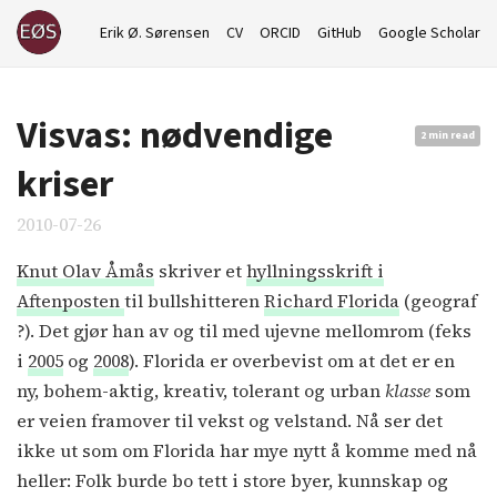
Erik Ø. Sørensen
CV
ORCID
GitHub
Google Scholar
Visvas: nødvendige
2 min read
kriser
2010-07-26
Knut Olav Åmås
skriver et
hyllningsskrift i
Aftenposten
til bullshitteren
Richard Florida
(geograf
?). Det gjør han av og til med ujevne mellomrom (feks
i
2005
og
2008
). Florida er overbevist om at det er en
ny, bohem-aktig, kreativ, tolerant og urban
klasse
som
er veien framover til vekst og velstand. Nå ser det
ikke ut som om Florida har mye nytt å komme med nå
heller: Folk burde bo tett i store byer, kunnskap og