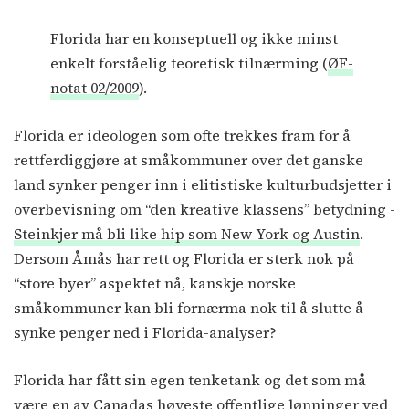
Florida har en konseptuell og ikke minst
enkelt forståelig teoretisk tilnærming (
ØF-
notat 02/2009
).
Florida er ideologen som ofte trekkes fram for å
rettferdiggjøre at småkommuner over det ganske
land synker penger inn i elitistiske kulturbudsjetter i
overbevisning om “den kreative klassens” betydning -
Steinkjer må bli like hip som New York og Austin
.
Dersom Åmås har rett og Florida er sterk nok på
“store byer” aspektet nå, kanskje norske
småkommuner kan bli fornærma nok til å slutte å
synke penger ned i Florida-analyser?
Florida har fått sin egen tenketank og det som må
være
en av Canadas høyeste offentlige lønninger
ved